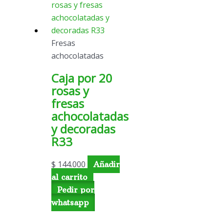
Fresas
achocolatadas
Caja por 20
rosas y
fresas
achocolatadas
y decoradas
R33
$
144.000
Añadir
al carrito
Pedir por
whatsapp