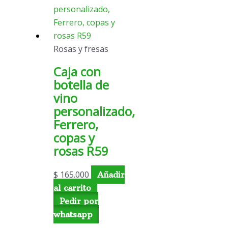
Rosas y fresas
Caja con
botella de
vino
personalizado,
Ferrero,
copas y
rosas R59
$
165.000
Añadir
al carrito
Pedir por
whatsapp