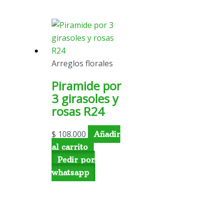
Arreglos florales
Piramide por
3 girasoles y
rosas R24
$
108.000
Añadir
al carrito
Pedir por
whatsapp