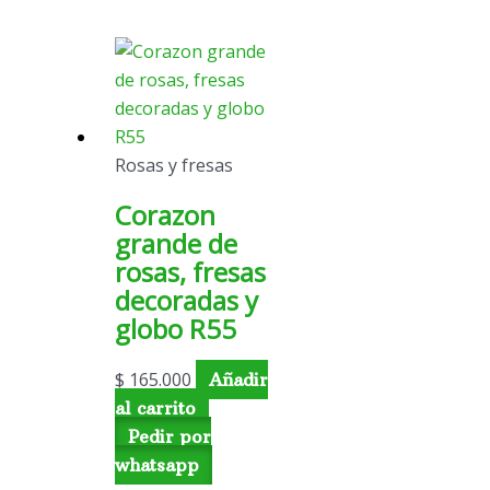
Rosas y fresas
Corazon
grande de
rosas, fresas
decoradas y
globo R55
$
165.000
Añadir
al carrito
Pedir por
whatsapp