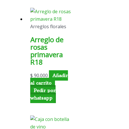
Arreglos florales
Arreglo de
rosas
primavera
R18
$
90.000
Añadir
al carrito
Pedir por
whatsapp