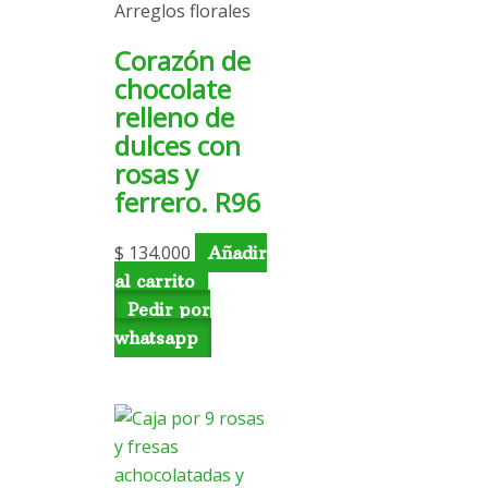
Arreglos florales
Corazón de
chocolate
relleno de
dulces con
rosas y
ferrero. R96
$
134.000
Añadir
al carrito
Pedir por
whatsapp