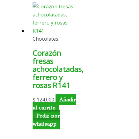
Chocolates
Corazón
fresas
achocolatadas,
ferrero y
rosas R141
$
124.000
Añadir
al carrito
Pedir por
whatsapp