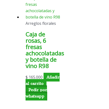
Arreglos florales
Caja de
rosas, 6
fresas
achocolatadas
y botella de
vino R98
$
165.000
Añadir
al carrito
Pedir por
whatsapp