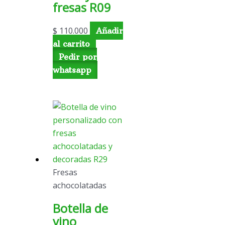
fresas R09
$
110.000
Añadir
al carrito
Pedir por
whatsapp
Fresas
achocolatadas
Botella de
vino