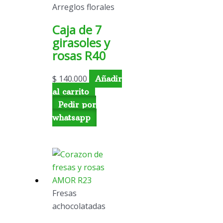
Arreglos florales
Caja de 7
girasoles y
rosas R40
$
140.000
Añadir
al carrito
Pedir por
whatsapp
Fresas
achocolatadas