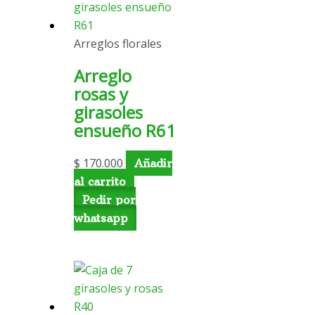
Arreglos florales
Arreglo
rosas y
girasoles
ensueño R61
$
170.000
Añadir
al carrito
Pedir por
whatsapp