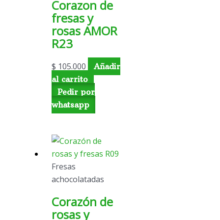
Corazon de
fresas y
rosas AMOR
R23
$
105.000
Añadir
al carrito
Pedir por
whatsapp
Fresas
achocolatadas
Corazón de
rosas y