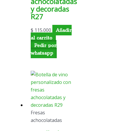
achocolatadas
y decoradas
R27
$
115.000
Añadir
al carrito
Pedir por
whatsapp
Fresas
achocolatadas