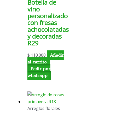
Botella de
vino
personalizado
con fresas
achocolatadas
y decoradas
R29
$
110.000
Añadir
al carrito
Pedir por
whatsapp
Arreglos florales