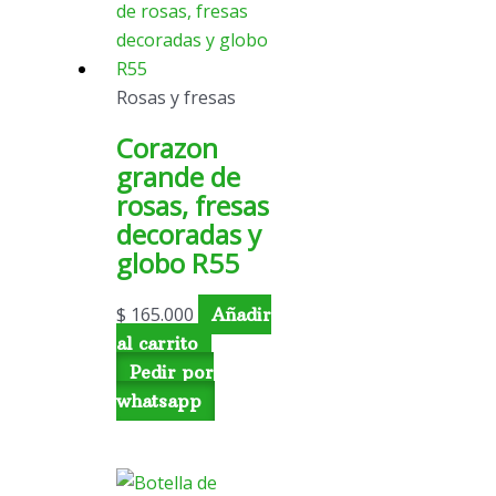
Rosas y fresas
Corazon
grande de
rosas, fresas
decoradas y
globo R55
$
165.000
Añadir
al carrito
Pedir por
whatsapp